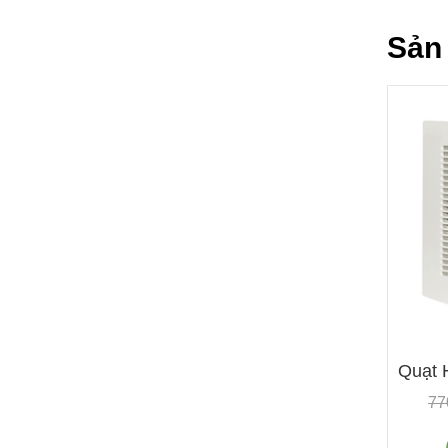
Sản
Quạt 
77