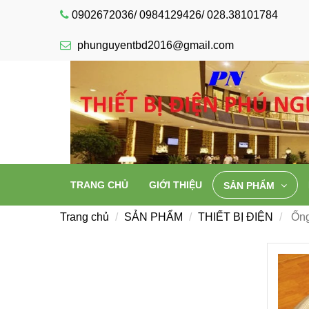
0902672036/ 0984129426/ 028.38101784
phunguyentbd2016@gmail.com
TRANG CHỦ
GIỚI THIỆU
SẢN PHẨM
Trang chủ
SẢN PHẨM
THIẾT BỊ ĐIỆN
Ống