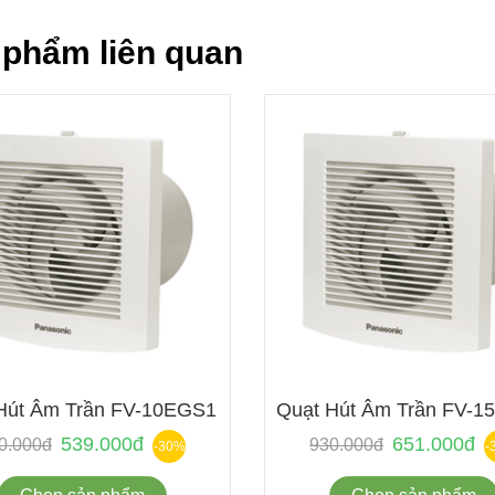
 phẩm liên quan
Hút Âm Trần FV-10EGS1 Panasonic
Quạt Hút Âm Trần FV-1
539.000đ
651.000đ
0.000đ
930.000đ
-30%
-