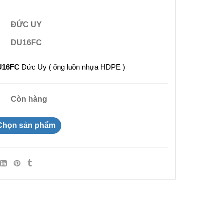
ĐỨC UY
DU16FC
U16FC
Đức Uy ( ống luồn nhựa HDPE )
Còn hàng
Chọn sản phẩm