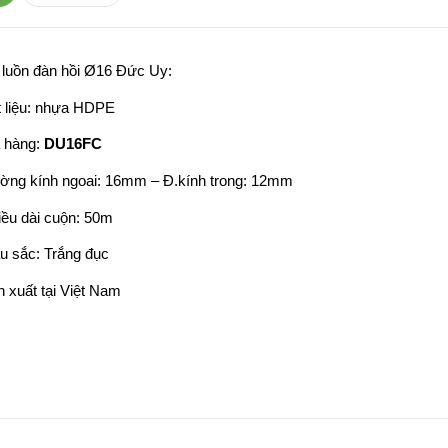
luồn đàn hồi Ø16 Đức Uy:
t liệu: nhựa HDPE
 hàng:
DU16FC
ờng kính ngoai: 16mm – Đ.kính trong: 12mm
iều dài cuộn: 50m
u sắc: Trắng đục
n xuất tại Việt Nam