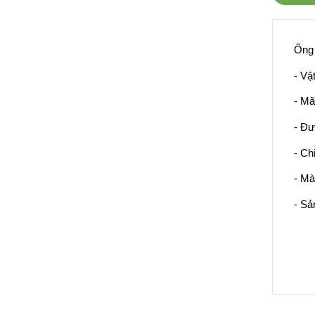
Ống 
- Vậ
- Mã
- Đư
- Ch
- Mà
- Sả