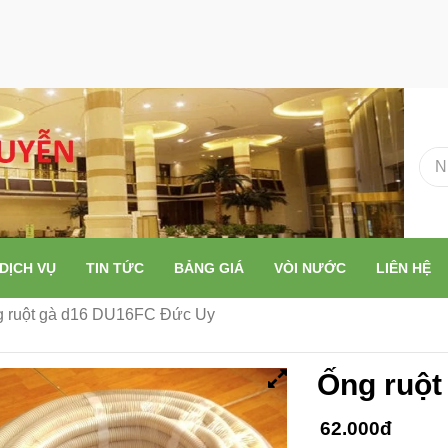
DỊCH VỤ
TIN TỨC
BẢNG GIÁ
VÒI NƯỚC
LIÊN HỆ
 ruột gà d16 DU16FC Đức Uy
Ống ruột
62.000đ