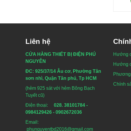
Liên hệ
Chín
CỬA HÀNG THIẾT BỊ ĐIỆN PHÚ
Hướng 
NGUYỄN
Hướng d
ĐC: 925/37/14 Âu cơ, Phường Tân
Phương 
sơn nhì, Quận Tân phú, Tp HCM
Chính sá
(hẻm 925 sát với hẻm Bông Bạch
Tuyết cũ)
Điện thoại:
028. 38101784 -
0984129426 - 0902672036
Email:
phunguyentbd2016@gmail.com