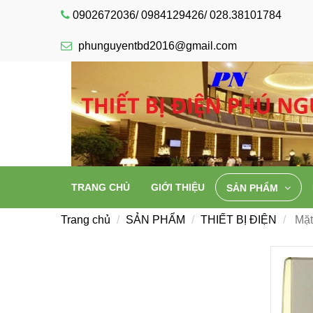
0902672036/ 0984129426/ 028.38101784
phunguyentbd2016@gmail.com
TRANG CHỦ
GIỚI THIỆU
SẢN PHẨM
Trang chủ
SẢN PHẨM
THIẾT BỊ ĐIỆN
Mặt 