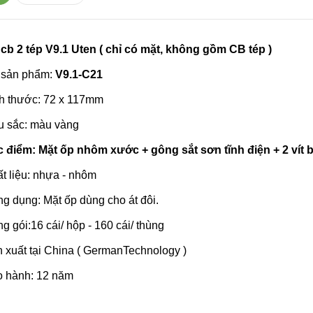
 cb 2 tép V9.1 Uten ( chỉ có mặt, không gồm CB tép )
 sản phẩm:
V9.1-C21
ch thước: 72 x 117mm
u sắc: màu vàng
 điểm: Mặt ốp nhôm xước + gông sắt sơn tĩnh điện + 2 vít b
t liệu: nhựa - nhôm
g dụng: Mặt ốp dùng cho át đôi.
g gói:16 cái/ hộp - 160 cái/ thùng
 xuất tại China ( GermanTechnology )
o hành: 12 năm