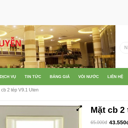
DỊCH VỤ
TIN TỨC
BẢNG GIÁ
VÒI NƯỚC
LIÊN HỆ
cb 2 tép V9.1 Uten
Mặt cb 2 
43.550
65.000đ