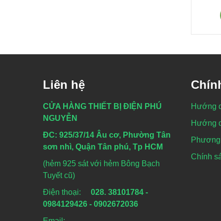
Liên hệ
Chín
CỬA HÀNG THIẾT BỊ ĐIỆN PHÚ
Hướng 
NGUYỄN
Hướng d
ĐC: 925/37/14 Âu cơ, Phường Tân
Phương 
sơn nhì, Quận Tân phú, Tp HCM
Chính sá
(hẻm 925 sát với hẻm Bông Bạch
Tuyết cũ)
Điện thoại:
028. 38101784 -
0984129426 - 0902672036
Email: