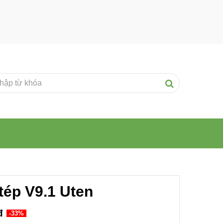
tép V9.1 Uten
đ
-33%