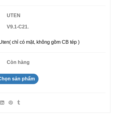
UTEN
V9.1-C21.
Uten( chỉ có mặt, không gồm CB tép )
Còn hàng
Chọn sản phẩm