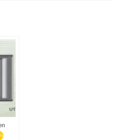
en
3%