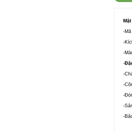
Mặt
-Mã
-Kí
-Mà
-
Đặc
-Chấ
-Côn
-Đón
-Sản
-Bả