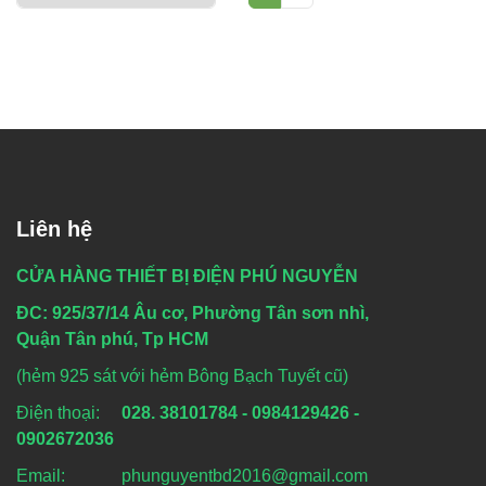
Liên hệ
CỬA HÀNG THIẾT BỊ ĐIỆN PHÚ NGUYỄN
ĐC: 925/37/14 Âu cơ, Phường Tân sơn nhì,
Quận Tân phú, Tp HCM
(hẻm 925 sát với hẻm Bông Bạch Tuyết cũ)
Điện thoại:
028. 38101784 - 0984129426 -
0902672036
Email: phunguyentbd2016@gmail.com