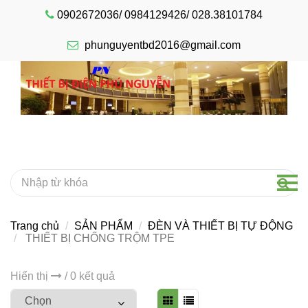
0902672036/ 0984129426/ 028.38101784
phunguyentbd2016@gmail.com
Trang chủ
SẢN PHẨM
ĐÈN VÀ THIẾT BỊ TỰ ĐỘNG
THIẾT BỊ CHỐNG TRỘM TPE
Hiển thị
/ 0 kết quả