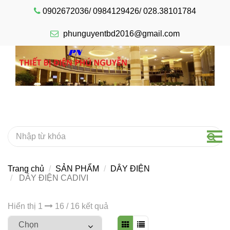
0902672036/ 0984129426/ 028.38101784
phunguyentbd2016@gmail.com
Trang chủ
SẢN PHẨM
DÂY ĐIỆN
DÂY ĐIỆN CADIVI
Hiển thị 1
16 / 16 kết quả