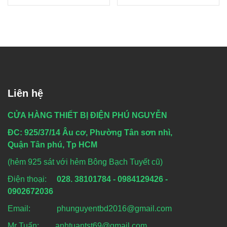
Liên hệ
CỬA HÀNG THIẾT BỊ ĐIỆN PHÚ NGUYỄN
ĐC: 925/37/14 Âu cơ, Phường Tân sơn nhì,
Quận Tân phú, Tp HCM
(hẻm 925 sát với hẻm Bông Bạch Tuyết cũ)
Điện thoại:
028. 38101784 - 0984129426 -
0902672036
Email: phunguyentbd2016@gmail.com
Mr Tuấn: anhtuantst69@gmail.com