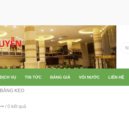
DỊCH VỤ
TIN TỨC
BẢNG GIÁ
VÒI NƯỚC
LIÊN HỆ
BĂNG KEO
/ 0 kết quả