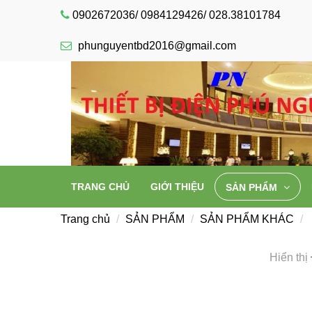
0902672036/ 0984129426/ 028.38101784
phunguyentbd2016@gmail.com
TRANG CHỦ
GIỚI THIỆU
SẢN PHẨM
Trang chủ
SẢN PHẨM
SẢN PHẨM KHÁC
Hiển thị