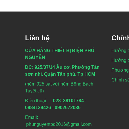
Liên hệ
Chín
CỬA HÀNG THIẾT BỊ ĐIỆN PHÚ
Hướng 
NGUYỄN
Hướng d
ĐC: 925/37/14 Âu cơ, Phường Tân
Phương 
sơn nhì, Quận Tân phú, Tp HCM
Chính sá
(hẻm 925 sát với hẻm Bông Bạch
Tuyết cũ)
Điện thoại:
028. 38101784 -
0984129426 - 0902672036
Email:
phunguyentbd2016@gmail.com