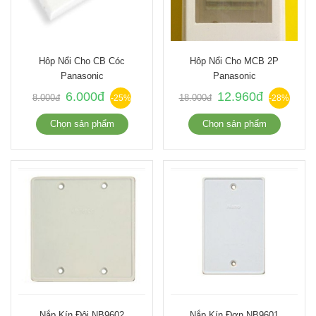
Hôp Nổi Cho CB Cóc
Hôp Nổi Cho MCB 2P
Panasonic
Panasonic
6.000đ
12.960đ
8.000đ
18.000đ
-25%
-28%
Chọn sản phẩm
Chọn sản phẩm
Nắp Kín Đôi NB9602
Nắp Kín Đơn NB9601