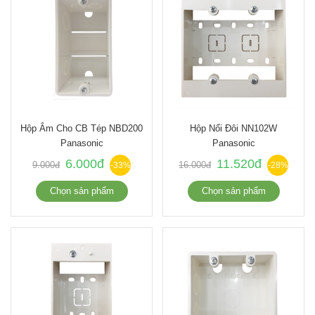
Hộp Âm Cho CB Tép NBD200
Hộp Nổi Đôi NN102W
Panasonic
Panasonic
6.000đ
11.520đ
9.000đ
16.000đ
-33%
-28%
Chọn sản phẩm
Chọn sản phẩm