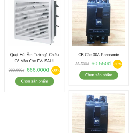
Quạt Hút Âm Tường1 Chiều
CB Cóc 30A Panasonic
Có Màn Che FV-15AUL
60.550đ
86.500đ
-30%
Panasonic
686.000đ
980.000đ
-30%
Chọn sản phẩm
Chọn sản phẩm