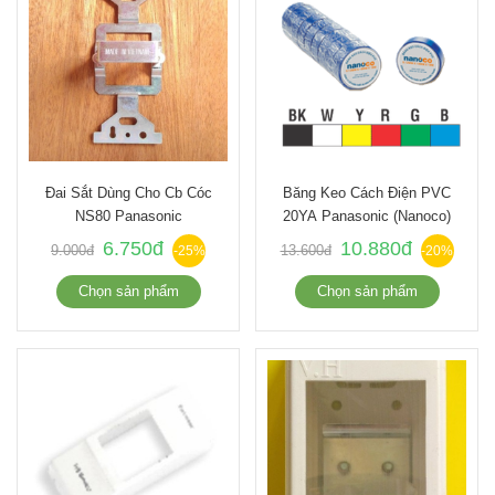
Đai Sắt Dùng Cho Cb Cóc
Băng Keo Cách Điện PVC
NS80 Panasonic
20YA Panasonic (Nanoco)
6.750đ
10.880đ
9.000đ
13.600đ
-25%
-20%
Chọn sản phẩm
Chọn sản phẩm