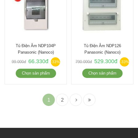
Tủ Điện Âm NDP104P
Tủ Điện Âm NDP126
Panasonic (nanoco)
Panasonic (nanoco)
66.330đ
529.300đ
99.000đ
790.000đ
-33%
-33%
Chọn sản phẩm
Chọn sản phẩm
1
2