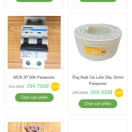
MCB 2P 50A Panasonic
Ống Ruột Gà Luồn Dây 32mm
Panasonic
294.700đ
421.000đ
-30%
209.300đ
299.000đ
-30%
Chọn sản phẩm
Chọn sản phẩm