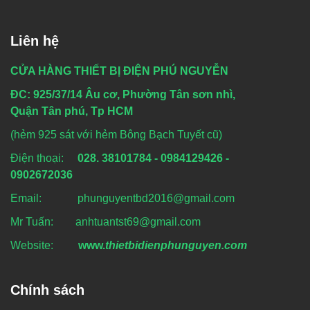
Liên hệ
CỬA HÀNG THIẾT BỊ ĐIỆN PHÚ NGUYỄN
ĐC: 925/37/14 Âu cơ, Phường Tân sơn nhì,
Quận Tân phú, Tp HCM
(hẻm 925 sát với hẻm Bông Bạch Tuyết cũ)
Điện thoại:
028. 38101784 - 0984129426 -
0902672036
Email: phunguyentbd2016@gmail.com
Mr Tuấn: anhtuantst69@gmail.com
Website:
www.
thietbidienphunguyen.com
Chính sách