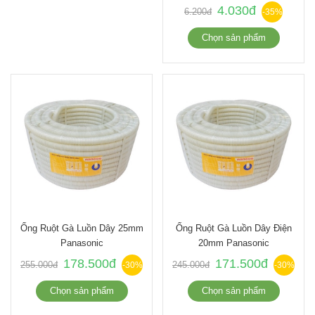
4.030đ
6.200đ
-35%
Chọn sản phẩm
Ống Ruột Gà Luồn Dây 25mm
Ống Ruột Gà Luồn Dây Điện
Panasonic
20mm Panasonic
178.500đ
171.500đ
255.000đ
245.000đ
-30%
-30%
Chọn sản phẩm
Chọn sản phẩm