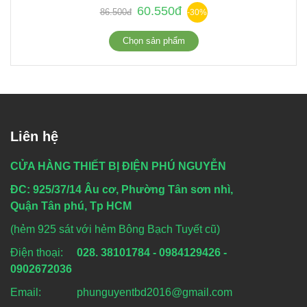
60.550đ
86.500đ
-30%
Chọn sản phẩm
Liên hệ
CỬA HÀNG THIẾT BỊ ĐIỆN PHÚ NGUYỄN
ĐC: 925/37/14 Âu cơ, Phường Tân sơn nhì,
Quận Tân phú, Tp HCM
(hẻm 925 sát với hẻm Bông Bạch Tuyết cũ)
Điện thoại:
028. 38101784 - 0984129426 -
0902672036
Email: phunguyentbd2016@gmail.com