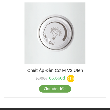
Chiết Áp Đèn Cỡ M V3 Uten
65.660đ
98.000đ
-33%
Chọn sản phẩm