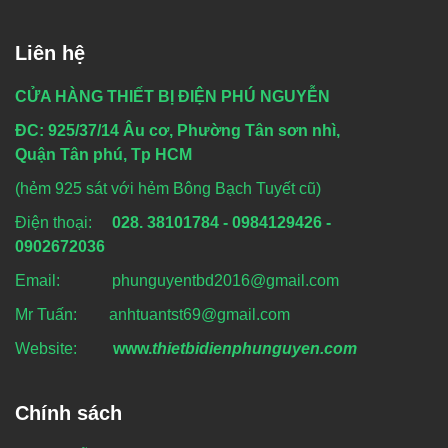
Liên hệ
CỬA HÀNG THIẾT BỊ ĐIỆN PHÚ NGUYỄN
ĐC: 925/37/14 Âu cơ, Phường Tân sơn nhì,
Quận Tân phú, Tp HCM
(hẻm 925 sát với hẻm Bông Bạch Tuyết cũ)
Điện thoại:
028. 38101784 - 0984129426 -
0902672036
Email: phunguyentbd2016@gmail.com
Mr Tuấn: anhtuantst69@gmail.com
Website:
www.
thietbidienphunguyen.com
Chính sách