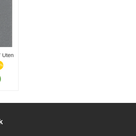
 Uten
3%
k