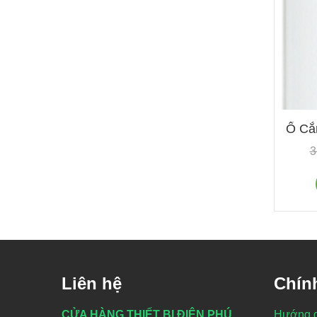
Ổ Cắ
3
Liên hệ
Chín
CỬA HÀNG THIẾT BỊ ĐIỆN PHÚ
Hướng 