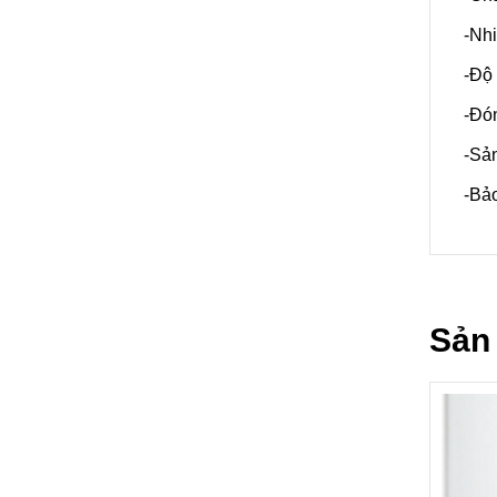
-Nhi
-Độ
-Đón
-Sản
-Bả
Sản