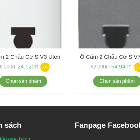
m 2 Chấu Cỡ S V3 Uten
Ổ Cắm 2 Chấu Cỡ S V7
24.120đ
54.940đ
6.000đ
82.000đ
-33%
-3
Chọn sản phẩm
Chọn sản phẩm
h sách
Fanpage Faceboo
dẫn mua hàng