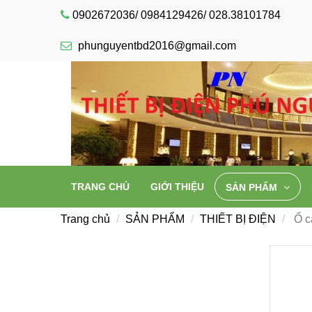
0902672036/ 0984129426/ 028.38101784
phunguyentbd2016@gmail.com
TRANG CHỦ
GIỚI THIỆU
SẢN PHẨM
Trang chủ
SẢN PHẨM
THIẾT BỊ ĐIỆN
Ổ c