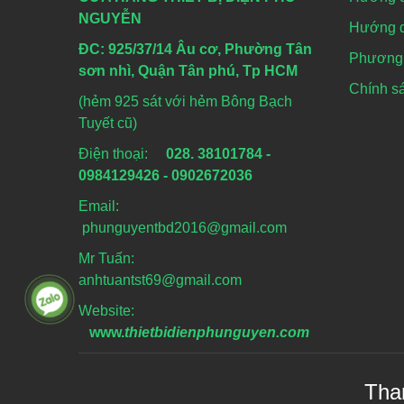
NGUYỄN
Hướng d
ĐC: 925/37/14 Âu cơ, Phường Tân
Phương 
sơn nhì, Quận Tân phú, Tp HCM
Chính sá
(hẻm 925 sát với hẻm Bông Bạch
Tuyết cũ)
Điện thoại:
028. 38101784 -
0984129426 - 0902672036
Email:
phunguyentbd2016@gmail.com
Mr Tuấn:
anhtuantst69@gmail.com
Website:
www.
thietbidienphunguyen.com
Tha