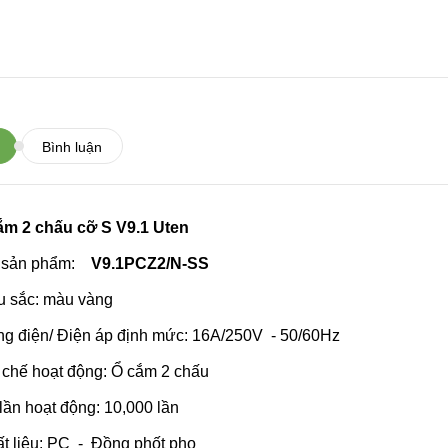
Bình luận
ắm 2 chấu cỡ S V9.1 Uten
 sản phẩm:
V9.1PCZ2/N-SS
u sắc: màu vàng
ng điện/ Điện áp định mức: 16A/250V - 50/60Hz
 chế hoạt động: Ổ cắm 2 chấu
lần hoạt động: 10,000 lần
ất liệu: PC - Đồng phốt pho