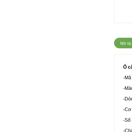
Mô tả
Ổ c
-Mã
-Mà
-Dò
-Cơ
-Số 
-Ch