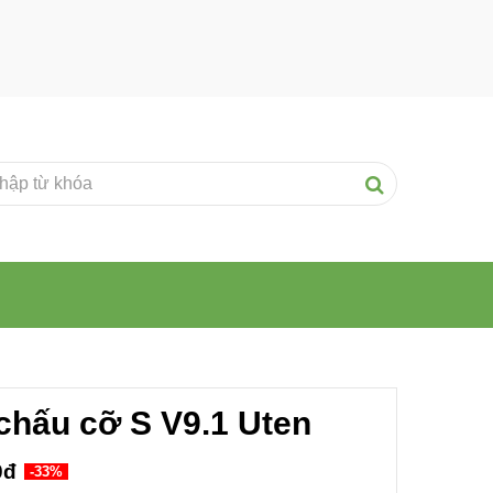
chấu cỡ S V9.1 Uten
0đ
-33%