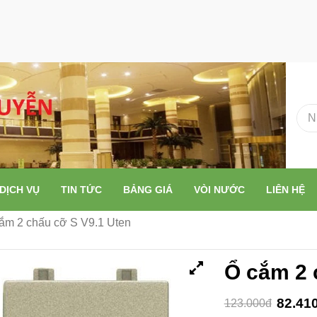
DỊCH VỤ
TIN TỨC
BẢNG GIÁ
VÒI NƯỚC
LIÊN HỆ
ắm 2 chấu cỡ S V9.1 Uten
Ổ cắm 2 
82.41
123.000đ