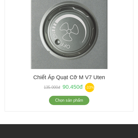
Chiết Áp Quạt Cỡ M V7 Uten
90.450đ
135.000đ
-33%
Chọn sản phẩm