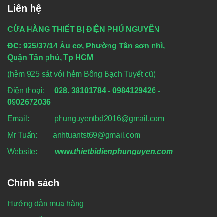
Liên hệ
CỬA HÀNG THIẾT BỊ ĐIỆN PHÚ NGUYỄN
ĐC: 925/37/14 Âu cơ, Phường Tân sơn nhì,
Quận Tân phú, Tp HCM
(hẻm 925 sát với hẻm Bông Bạch Tuyết cũ)
Điện thoại:
028. 38101784 - 0984129426 -
0902672036
Email: phunguyentbd2016@gmail.com
Mr Tuấn: anhtuantst69@gmail.com
Website:
www.
thietbidienphunguyen.com
Chính sách
Hướng dẫn mua hàng