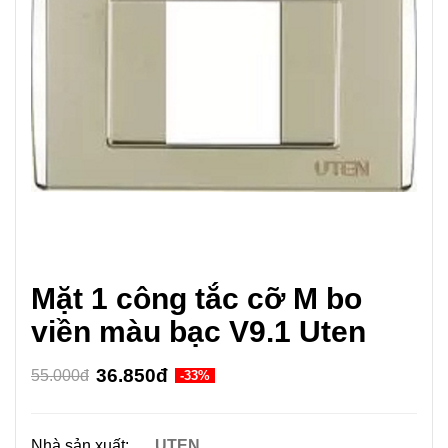
Mặt 1 công tắc cỡ M bo
viền màu bạc V9.1 Uten
36.850đ
55.000đ
-33%
Nhà sản xuất:
UTEN