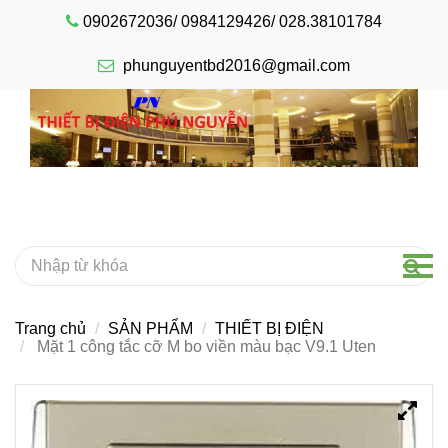
0902672036/ 0984129426/ 028.38101784
phunguyentbd2016@gmail.com
Trang chủ
SẢN PHẨM
THIẾT BỊ ĐIỆN
Mặt 1 công tắc cỡ M bo viền màu bạc V9.1 Uten