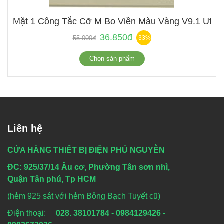
Mặt 1 Công Tắc Cỡ M Bo Viền Màu Vàng V9.1 Uten
36.850đ
55.000đ
-33%
Chọn sản phẩm
Liên hệ
CỬA HÀNG THIẾT BỊ ĐIỆN PHÚ NGUYỄN
ĐC: 925/37/14 Âu cơ, Phường Tân sơn nhì,
Quận Tân phú, Tp HCM
(hẻm 925 sát với hẻm Bông Bạch Tuyết cũ)
Điện thoại:
028. 38101784 - 0984129426 -