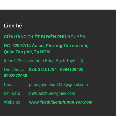
Liên hệ
CỬA HÀNG THIẾT BỊ ĐIỆN PHÚ NGUYỄN
ĐC: 925/37/14 Âu cơ, Phường Tân sơn nhì,
Quận Tân phú, Tp HCM
(hẻm 925 sát với hẻm Bông Bạch Tuyết cũ)
Điện thoại:
028. 38101784 - 0984129426 -
0902672036
Email: phunguyentbd2016@gmail.com
Mr Tuấn: anhtuantst69@gmail.com
Website:
www.
thietbidienphunguyen.com