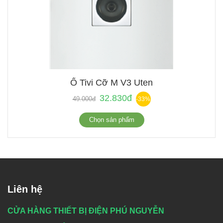
Ổ Tivi Cỡ M V3 Uten
32.830đ
49.000đ
-33%
Chọn sản phẩm
Liên hệ
CỬA HÀNG THIẾT BỊ ĐIỆN PHÚ NGUYỄN