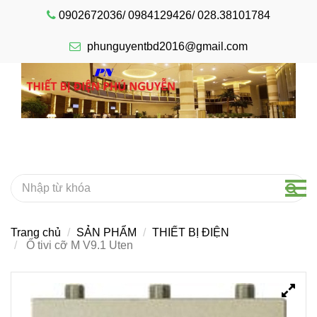
0902672036/ 0984129426/ 028.38101784
phunguyentbd2016@gmail.com
Trang chủ
SẢN PHẨM
THIẾT BỊ ĐIỆN
Ổ tivi cỡ M V9.1 Uten