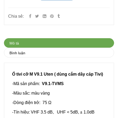
Chia sẻ:
Mô tả
Bình luận
Ổ tivi cỡ M V9.1 Uten ( dùng cắm dây cáp Tivi)
-Mã sản phẩm:
V9.1-TVMS
-Màu sắc: màu vàng
-Dòng điện trở: 75 Ω
-Tín hiệu: VHF 3.5 dB, UHF < 5dB, ± 1.0dB