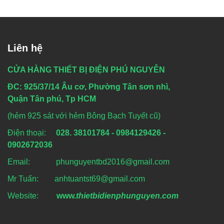
Liên hệ
CỬA HÀNG THIẾT BỊ ĐIỆN PHÚ NGUYỄN
ĐC: 925/37/14 Âu cơ, Phường Tân sơn nhì,
Quận Tân phú, Tp HCM
(hẻm 925 sát với hẻm Bông Bạch Tuyết cũ)
Điện thoại:
028. 38101784 - 0984129426 -
0902672036
Email: phunguyentbd2016@gmail.com
Mr Tuấn: anhtuantst69@gmail.com
Website:
www.
thietbidienphunguyen.com