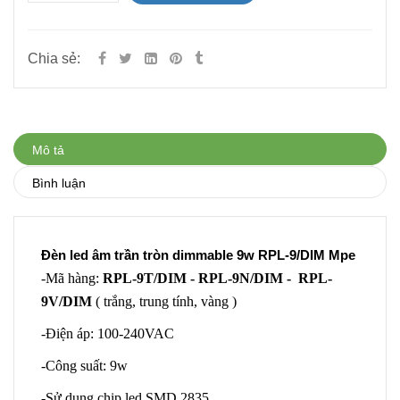
Chia sẻ:
Mô tả
Bình luận
Đèn led âm trần tròn dimmable 9w RPL-9/DIM Mpe
-Mã hàng:
RPL-9T/DIM - RPL-9N/DIM - RPL-
9V/DIM
( trắng, trung tính, vàng )
-Điện áp: 100-240VAC
-Công suất: 9w
-Sử dụng chip led SMD 2835