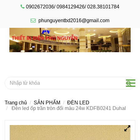
0902672036/ 0984129426/ 028.38101784
phunguyentbd2016@gmail.com
Trang chủ
SẢN PHẨM
ĐÈN LED
Đèn led ốp trần tròn đổi màu 24w KDFB0241 Duhal