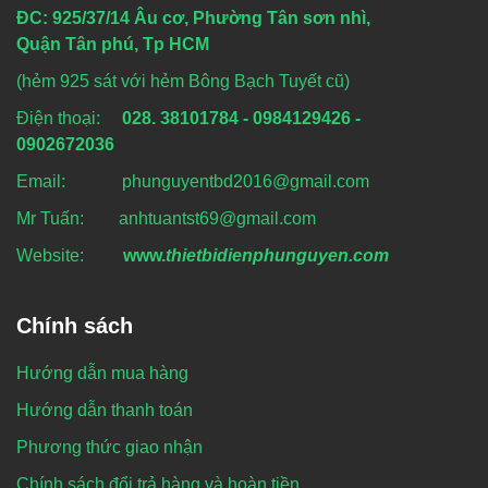
ĐC: 925/37/14 Âu cơ, Phường Tân sơn nhì,
Quận Tân phú, Tp HCM
(hẻm 925 sát với hẻm Bông Bạch Tuyết cũ)
Điện thoại:
028. 38101784 - 0984129426 -
0902672036
Email: phunguyentbd2016@gmail.com
Mr Tuấn: anhtuantst69@gmail.com
Website:
www.
thietbidienphunguyen.com
Chính sách
Hướng dẫn mua hàng
Hướng dẫn thanh toán
Phương thức giao nhận
Chính sách đổi trả hàng và hoàn tiền