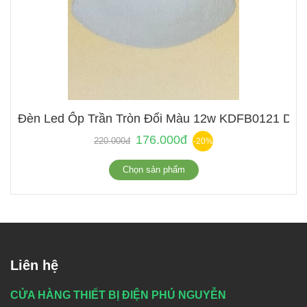
Đèn Led Ốp Trần Tròn Đổi Màu 12w KDFB0121 Duh
176.000đ
220.000đ
-20%
Chọn sản phẩm
Liên hệ
CỬA HÀNG THIẾT BỊ ĐIỆN PHÚ NGUYỄN