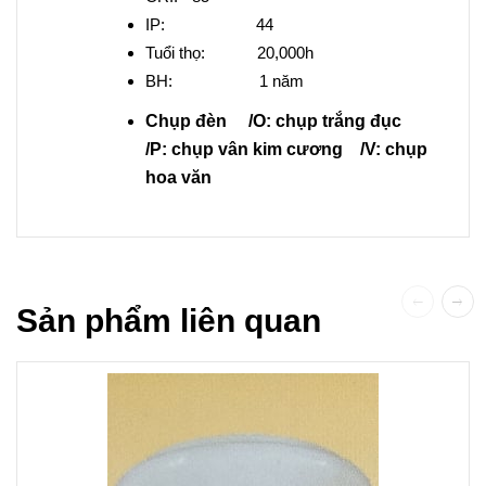
IP: 44
Tuổi thọ: 20,000h
BH: 1 năm
Chụp đèn /O: chụp trắng đục
/P: chụp vân kim cương /V: chụp
hoa văn
Sản phẩm liên quan