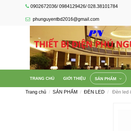
0902672036/ 0984129426/ 028.38101784
phunguyentbd2016@gmail.com
TRANG CHỦ
GIỚI THIỆU
SẢN PHẨM
Trang chủ
SẢN PHẨM
ĐÈN LED
Đèn led 