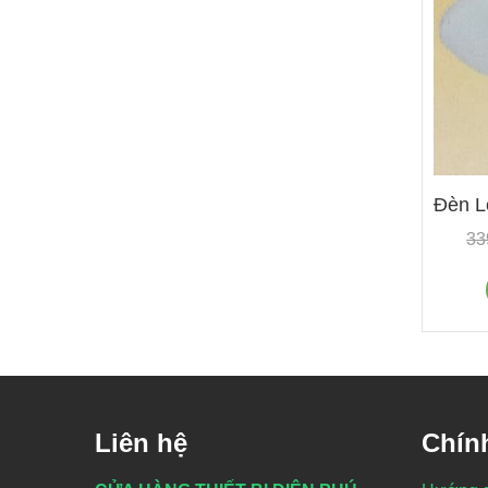
Đèn L
33
Liên hệ
Chín