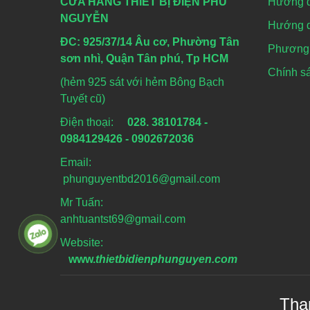
CỬA HÀNG THIẾT BỊ ĐIỆN PHÚ
Hướng 
NGUYỄN
Hướng d
ĐC: 925/37/14 Âu cơ, Phường Tân
Phương 
sơn nhì, Quận Tân phú, Tp HCM
Chính sá
(hẻm 925 sát với hẻm Bông Bạch
Tuyết cũ)
Điện thoại:
028. 38101784 -
0984129426 - 0902672036
Email:
phunguyentbd2016@gmail.com
Mr Tuấn:
anhtuantst69@gmail.com
Website:
www.
thietbidienphunguyen.com
Tha