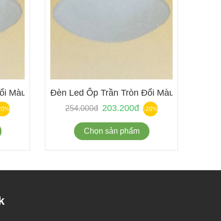
Đổi Màu 18w KDFB0181 Duhal
Đèn Led Ốp Trần Tròn Đổi Màu 15w KDFB
203.200đ
254.000đ
20%
-20%
Chọn sản phẩm
k