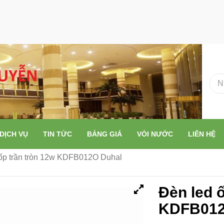
DỊCH VỤ
TIN TỨC
BẢNG GIÁ
VÒI NƯỚC
LIÊN HỆ
ốp trần tròn 12w KDFB012O Duhal
Đèn led ố
KDFB012