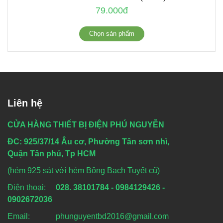
79.000đ
Chọn sản phẩm
Liên hệ
CỬA HÀNG THIẾT BỊ ĐIỆN PHÚ NGUYỄN
ĐC: 925/37/14 Âu cơ, Phường Tân sơn nhì,
Quận Tân phú, Tp HCM
(hẻm 925 sát với hẻm Bông Bạch Tuyết cũ)
Điện thoại:
028. 38101784 - 0984129426 -
0902672036
Email: phunguyentbd2016@gmail.com