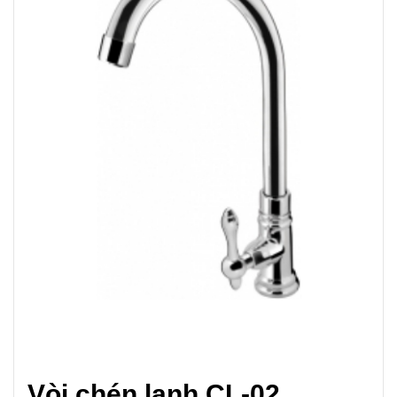
Vòi chén lạnh CL-02