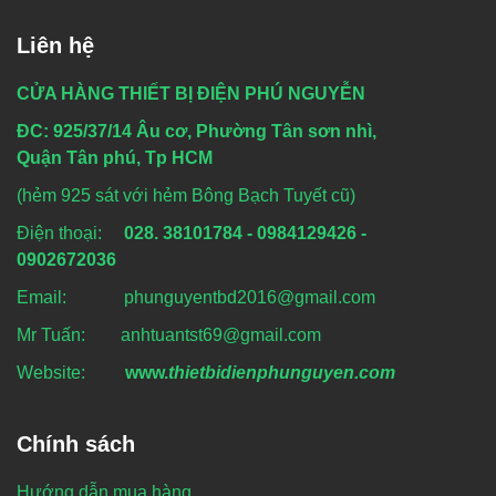
Liên hệ
CỬA HÀNG THIẾT BỊ ĐIỆN PHÚ NGUYỄN
ĐC: 925/37/14 Âu cơ, Phường Tân sơn nhì,
Quận Tân phú, Tp HCM
(hẻm 925 sát với hẻm Bông Bạch Tuyết cũ)
Điện thoại:
028. 38101784 - 0984129426 -
0902672036
Email: phunguyentbd2016@gmail.com
Mr Tuấn: anhtuantst69@gmail.com
Website:
www.
thietbidienphunguyen.com
Chính sách
Hướng dẫn mua hàng