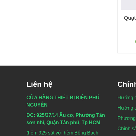
Quạt
Liên hệ
Chín
CỬA HÀNG THIẾT BỊ ĐIỆN PHÚ
Hướng 
NGUYỄN
Hướng d
ĐC: 925/37/14 Âu cơ, Phường Tân
Phương 
sơn nhì, Quận Tân phú, Tp HCM
Chính sá
(hẻm 925 sát với hẻm Bông Bạch