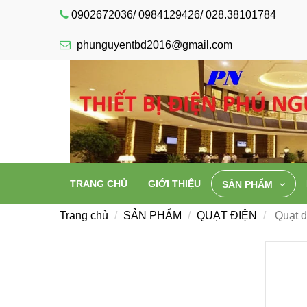
0902672036/ 0984129426/ 028.38101784
phunguyentbd2016@gmail.com
TRANG CHỦ
GIỚI THIỆU
SẢN PHẨM
Trang chủ
SẢN PHẨM
QUẠT ĐIỆN
Quạt 