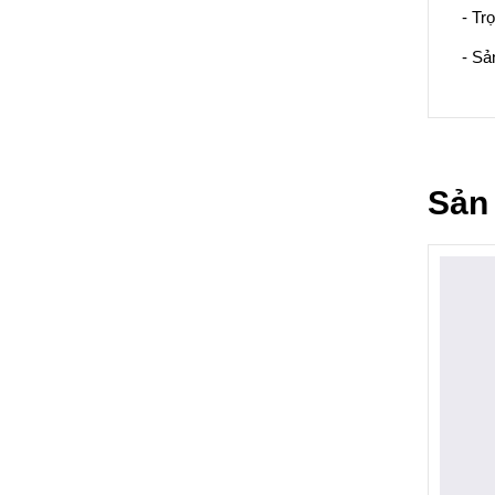
- Tr
- Sả
Sản