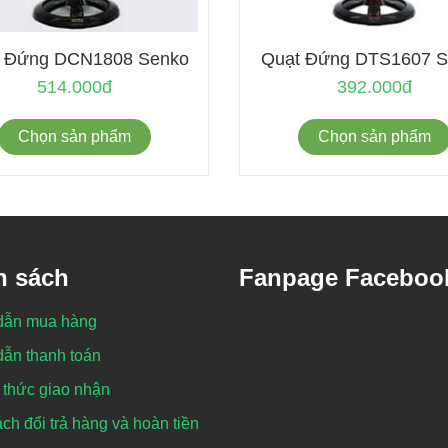
 Đứng DCN1808 Senko
Quạt Đứng DTS1607 S
514.000đ
392.000đ
Chọn sản phẩm
Chọn sản phẩm
h sách
Fanpage Faceboo
dẫn mua hàng
ẫn thanh toán
thức giao nhận
ch đổi trả hàng và hoàn tiền