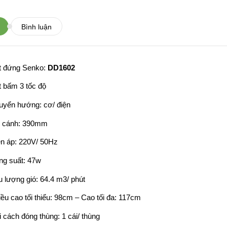
Bình luận
t đứng Senko:
DD1602
t bấm 3 tốc độ
uyển hướng: cơ/ điện
i cánh: 390mm
ện áp: 220V/ 50Hz
ng suất: 47w
u lượng gió: 64.4 m3/ phút
iều cao tối thiểu: 98cm – Cao tối đa: 117cm
i cách đóng thùng: 1 cái/ thùng