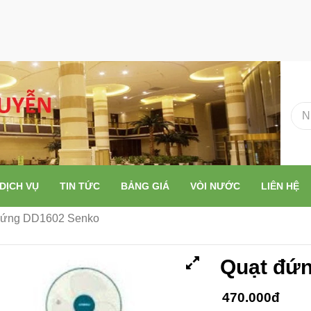
DỊCH VỤ
TIN TỨC
BẢNG GIÁ
VÒI NƯỚC
LIÊN HỆ
đứng DD1602 Senko
Quạt đứ
470.000đ