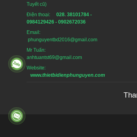
Tuyết cũ)
Điện thoại:
028. 38101784 -
0984129426 - 0902672036
Email:
phunguyentbd2016@gmail.com
Mr Tuấn:
anhtuantst69@gmail.com
Website:
www.
thietbidienphunguyen.com
Tha