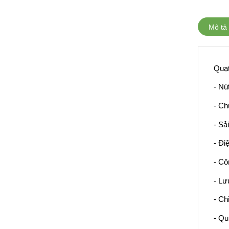
Mô tả
Quạ
- Nú
- Ch
- Sả
- Đi
- Cô
- Lư
- Ch
- Qu