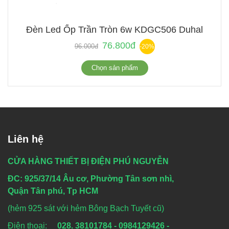
Đèn Led Ốp Trần Tròn 6w KDGC506 Duhal
76.800đ
96.000đ
-20%
Chọn sản phẩm
Liên hệ
CỬA HÀNG THIẾT BỊ ĐIỆN PHÚ NGUYỄN
ĐC: 925/37/14 Âu cơ, Phường Tân sơn nhì,
Quận Tân phú, Tp HCM
(hẻm 925 sát với hẻm Bông Bạch Tuyết cũ)
Điện thoại:
028. 38101784 - 0984129426 -