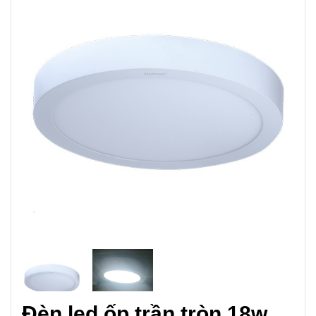
Đèn led ốp trần tròn 18w