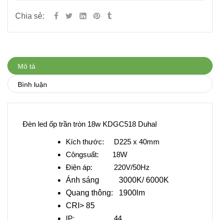
Chia sẻ:
Mô tả
Bình luận
Đèn led ốp trần tròn 18w KDGC518 Duhal
Kích thước: D225 x 40mm
Công
suất: 18W
Điện áp: 220V/50Hz
Ánh sáng 3000K/ 6000K
Quang thông: 1900lm
CRI> 85
IP: 44