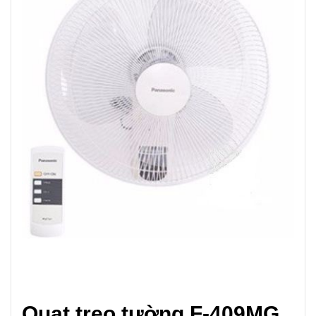
Quạt treo tường F-409MG