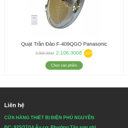
Quạt Trần Đảo F-409QGO Panasonic
2.106.300đ
3.009.000đ
-30%
Chọn sản phẩm
Liên hệ
CỬA HÀNG THIẾT BỊ ĐIỆN PHÚ NGUYỄN
ĐC: 925/37/14 Âu cơ, Phường Tân sơn nhì,