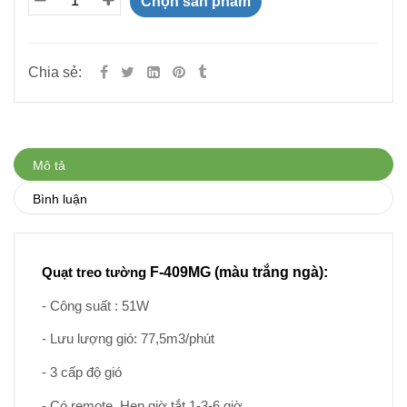
Chọn sản phẩm
Chia sẻ:
Mô tả
Bình luận
F-409MG (màu trắng ngà):
Quạt treo tường
- Công suất : 51W
- Lưu lượng gió: 77,5m3/phút
- 3 cấp độ gió
- Có remote. Hẹn giờ tắt 1-3-6 giờ